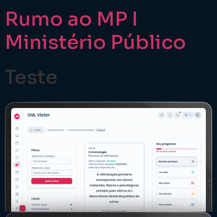
Rumo ao MP I
Ministério Público
Teste